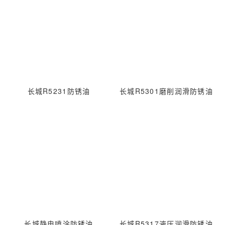
长城R5231防锈油
长城R5301磨削润滑防锈油
长城静电喷涂防锈油
长城R5317液压润滑防锈油