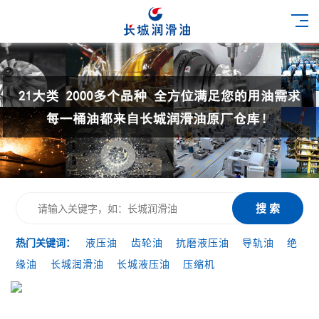
搜 索
热门关键词：
液压油
齿轮油
抗磨液压油
导轨油
绝
缘油
长城润滑油
长城液压油
压缩机