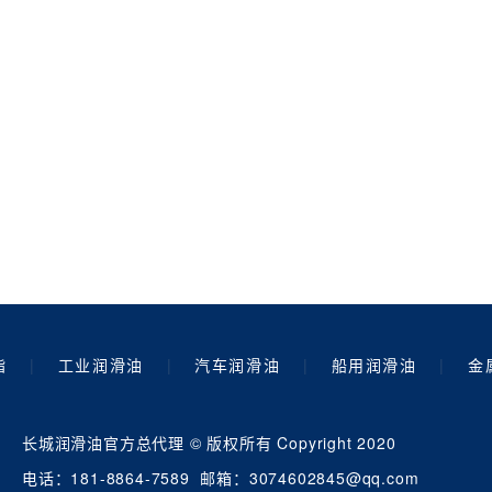
脂
|
工业润滑油
|
汽车润滑油
|
船用润滑油
|
金
长城润滑油官方总代理 © 版权所有 Copyright 2020
电话：181-8864-7589 邮箱：3074602845@qq.com