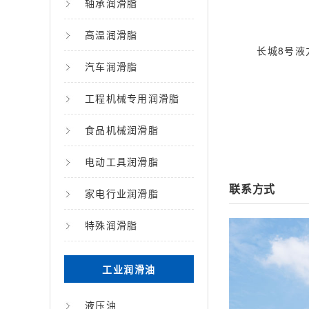
轴承润滑脂
高温润滑脂
长城8号液
汽车润滑脂
工程机械专用润滑脂
食品机械润滑脂
电动工具润滑脂
联系方式
家电行业润滑脂
特殊润滑脂
工业润滑油
液压油