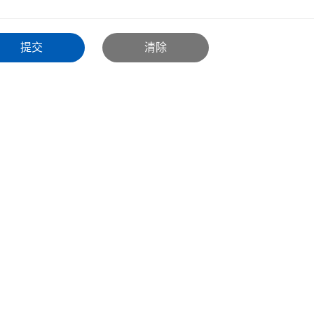
提交
清除