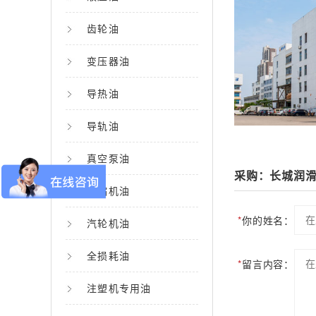
齿轮油
变压器油
导热油
导轨油
真空泵油
采购：长城润滑油
压缩机油
*
你的姓名：
汽轮机油
全损耗油
*
留言内容：
注塑机专用油