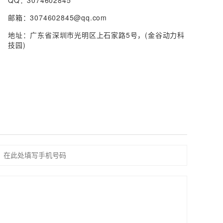
邮箱：3074602845@qq.com
地址：广东省深圳市光明区上石家路5号，(金谷动力科
技园)