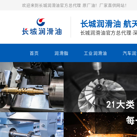
欢迎来到长城润滑油官方总代理 原厂油！厂家直供网站！
长城润滑油 航
长城润滑油官方总代理·
首页
润滑脂
工业润滑油
汽车润