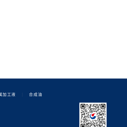
属加工液
|
合成油