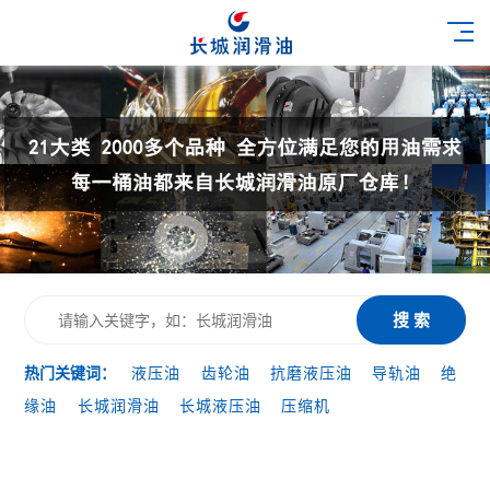
搜 索
热门关键词：
液压油
齿轮油
抗磨液压油
导轨油
绝
缘油
长城润滑油
长城液压油
压缩机