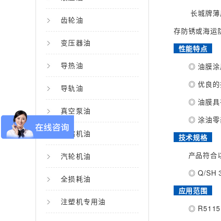
长城牌薄
齿轮油
存防锈或海运防
变压器油
性能特点
导热油
◎ 油膜涂层
◎ 优良的抗
导轨油
◎ 油膜具
真空泵油
◎ 涂油零部
压缩机油
技术规格
产品符合以
汽轮机油
◎ Q/SH 30
全损耗油
应用范围
注塑机专用油
◎ R511