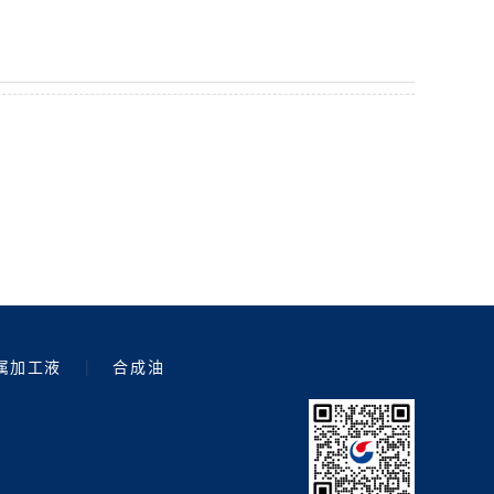
属加工液
|
合成油