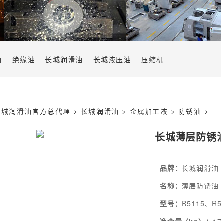
油
绝缘油
长城润滑油
长城液压油
压缩机
长城润滑油官方总代理
>
长城润滑油
>
金属加工液
>
防锈油
>
长城薄层防锈
品牌：
长城润滑油
名称：
薄层防锈油
型号：
R5115、R