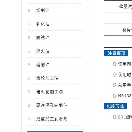
盐雾试
切削油
乳化油
叠片
防锈油
淬火油
注意事项
◎ 使用前应
磨削油
◎ 使用时
齿轮加工油
◎ 勿用手直
电火花加工油
◎ R5133
高速深孔钻削油
包装形式
◎ 20L塑料
成型加工润滑剂