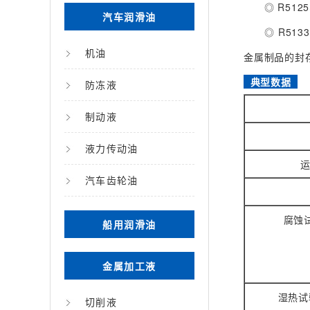
◎ R512
汽车润滑油
◎ R513
机油
金属制品的封
典型数据
防冻液
制动液
液力传动油
运
汽车齿轮油
腐蚀试
船用润滑油
金属加工液
湿热试
切削液