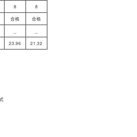
8
8
合格
合格
_
_
23.96
21.32
式