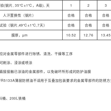
验(钢片, 35℃±1℃，A级), 天
1
2
3
人汗置换性（钢片）
合格
合格
合格
试验（钢片,49℃±1℃,7天）
合格
合格
合格
膜厚，µm
10.52
12.76
13.45
对金属零部件进行除锈、清洗、干燥等工序
可刷涂、浸涂或喷涂
接接触已涂油的金属部件，以免破坏所形成的防护油膜
/R5133A薄层防锈油不适用于互叠加包装要求的金属零部件的防锈方
桶、200L铁桶