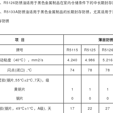
5、R5126防锈油适用于黑色金属制品在室内仓储条件下的中长期封
3、R5133A防锈油适用于黑色金属制品的长期封存防锈，尤其适用
存防锈
项
目
薄层防
牌号
R5115
R5125
R512
动粘度（40℃），mm2/s
4.240
4.986
5.216
闪点(闭口) ,℃
74
78
78
验(钢片,55℃±2℃,7天)，级
黄铜片
1
1
1
钢片
0
0
0
验(钢片，49℃±1℃，A级), 天
17
22
27