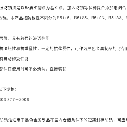
层
防锈油
是以轻质矿物油为基础油，加入防锈等多种复合添加剂调合
锈。本产品按防锈性不同分为R5115、R5125、R5126、R5133、
薄，具有较强的渗透性能
湿热性和抗重叠性，一定的抗盐雾性，可作为黑色金属制品的封存
有自动修复性能
件在使用时可不必清洗，直接装配
下规格：
3 377－2006
5防锈油适用于黑色金属制品在室内仓储条件下的短期封存防锈，可应