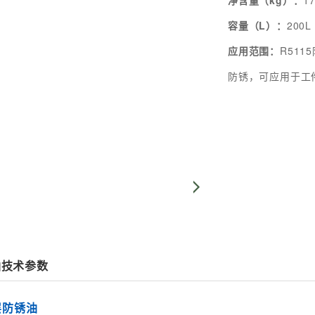
净含量（kg）：
1
容量（L）：
200L
应用范围：
R51
防锈，可应用于工
油技术参数
层防锈油