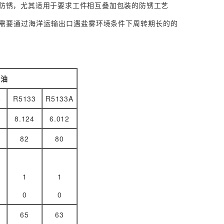
存防锈，尤其适用于要求工件相互叠加包装的防锈工艺
于需要通过海洋运输出口遇盐雾环境条件下周转期长的的
锈油
6
R5133
R5133A
8.124
6.012
82
80
1
1
0
0
65
63