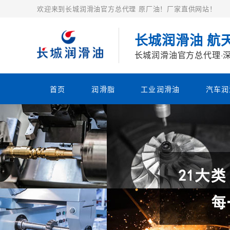
欢迎来到长城润滑油官方总代理 原厂油！厂家直供网站！
长城润滑油 航
长城润滑油官方总代理·
首页
润滑脂
工业润滑油
汽车润