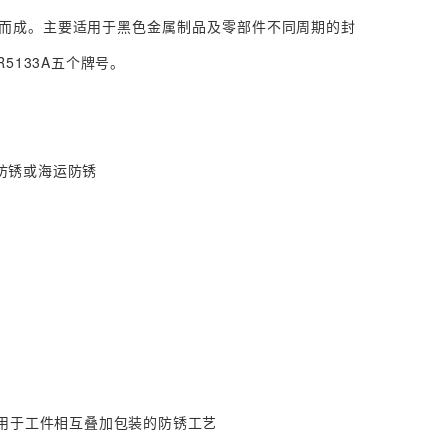
而成。主要适用于黑色金属制品及零部件不同周期的封
R5133A五个牌号。
防锈或海运防锈
用于工件相互叠加包装的防锈工艺