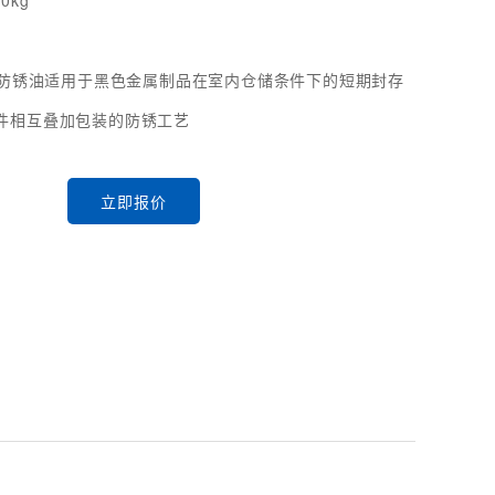
70kg
15防锈油适用于黑色金属制品在室内仓储条件下的短期封存
件相互叠加包装的防锈工艺
立即报价