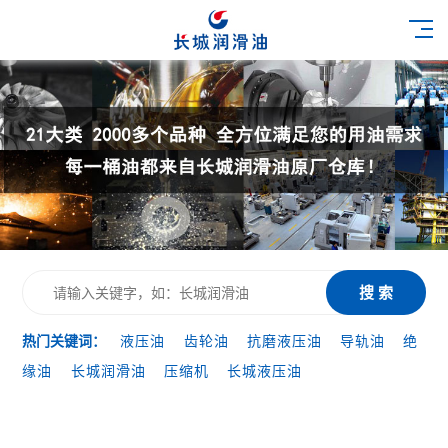
搜 索
热门关键词：
液压油
齿轮油
抗磨液压油
导轨油
绝
缘油
长城润滑油
压缩机
长城液压油
20