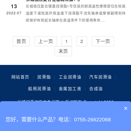
13
长城极压复合锂基润滑脂1号优良的耐高温性摩擦部位在较高
2022-07
温度下或较高环境温度下润滑脂不流失轴承或摩擦副得到持
续保护有效延长轴承在高温条件下的使用寿命....
首页
上一页
1
2
下一页
末页
网站首页
|
润滑脂
|
工业润滑油
|
汽车润滑油
|
船用润滑油
|
金属加工液
|
合成油
长城润滑油官方总代理 © 版权所有 Copyright 2020
×
电话：181-8864-7589 邮箱：3074602845@qq.com
您好，需要什么产品？电话：0755-26622068
地址：广东省深圳市光明区上石家路5号，(金谷动力科技园) 备
案号：
粤ICP备13088651号