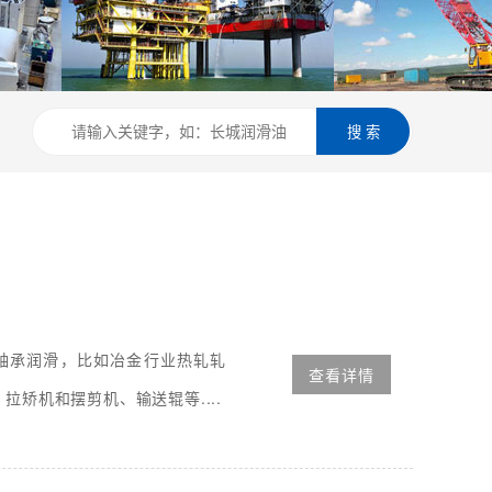
搜 索
下的轴承润滑，比如冶金行业热轧轧
查看详情
矫机和摆剪机、输送辊等....