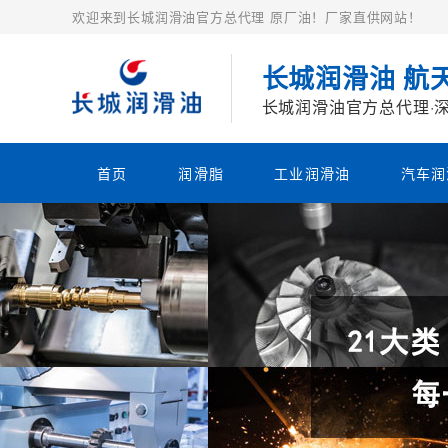
欢迎来到长城润滑油官方总代理 原厂油！厂家直供网站！
长城润滑油 航
长城润滑油官方总代理·
首页
润滑脂
工业润滑油
汽车润