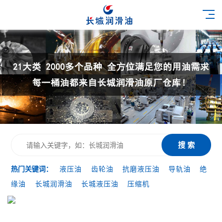
搜 索
热门关键词：
液压油
齿轮油
抗磨液压油
导轨油
绝
缘油
长城润滑油
长城液压油
压缩机