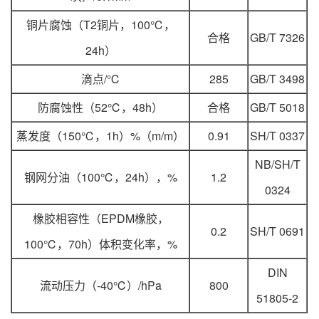
铜片腐蚀（T2铜片，100℃，
合格
GB/T 7326
24h）
滴点/℃
285
GB/T 3498
防腐蚀性（52℃，48h）
合格
GB/T 5018
蒸发度（150℃，1h）%（m/m）
0.91
SH/T 0337
NB/SH/T
钢网分油（100℃，24h），%
1.2
0324
橡胶相容性（EPDM橡胶，
0.2
SH/T 0691
100℃，70h）体积变化率，%
DIN
流动压力（-40℃）/hPa
800
51805-2