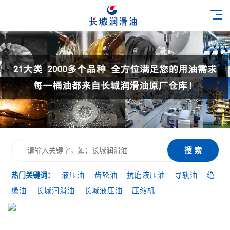
搜 索
热门关键词：
液压油
齿轮油
抗磨液压油
导轨油
绝
缘油
长城润滑油
长城液压油
压缩机