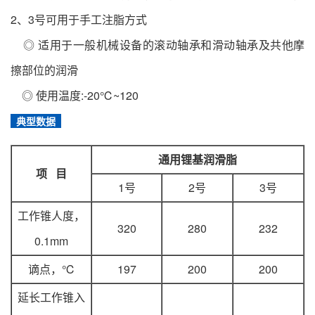
2、3号可用于手工注脂方式
◎ 适用于一般机械设备的滚动轴承和滑动轴承及共他摩
擦部位的润滑
◎ 使用温度:-20℃~120
典型数据
通用锂基润滑脂
项 目
1号
2号
3号
工作锥人度，
320
280
232
0.1mm
谪点，℃
197
200
200
延长工作锥入