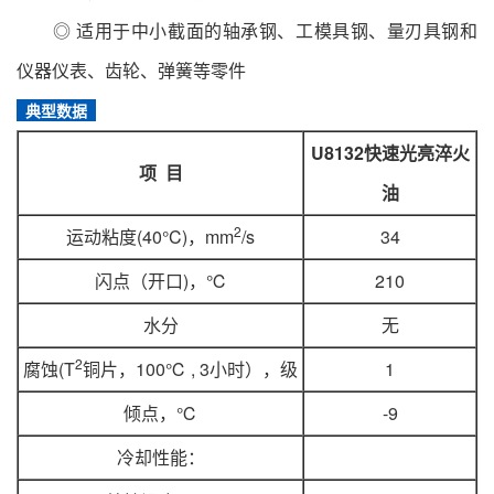
◎ 适用于中小截面的轴承钢、工模具钢、量刃具钢和
仪器仪表、齿轮、弹簧等零件
典型数据
U8132快速光亮淬火
项
目
油
2
运动粘度(40°C)，mm
/s
34
闪点（开口)，℃
210
水分
无
2
腐蚀(T
铜片，100℃ , 3小时），级
1
倾点，℃
-9
冷却性能：