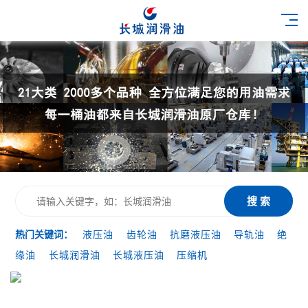
搜 索
热门关键词：
液压油
齿轮油
抗磨液压油
导轨油
绝
缘油
长城润滑油
长城液压油
压缩机