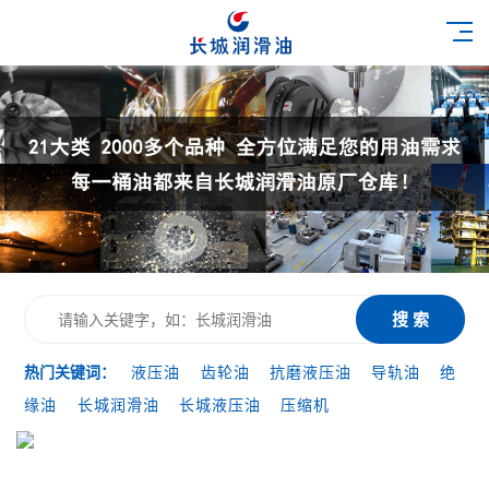
搜 索
热门关键词：
液压油
齿轮油
抗磨液压油
导轨油
绝
缘油
长城润滑油
长城液压油
压缩机