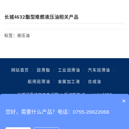
长城4632酯型难燃液压油相关产品
标签：
液压油
网站首页
|
润滑脂
|
工业润滑油
|
汽车润滑油
|
船用润滑油
|
金属加工液
|
合成油
长城润滑油官方总代理 © 版权所有 Copyright 2020
×
电话：181-8864-7589 邮箱：3074602845@qq.com
您好，需要什么产品？电话：0755-26622068
地址：广东省深圳市光明区上石家路5号，(金谷动力科技园) 备
案号：
粤ICP备13088651号