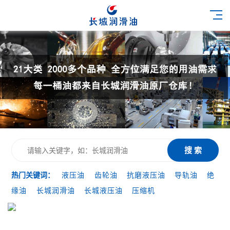
搜 索
热门关键词：
液压油
齿轮油
抗磨液压油
导轨油
绝
缘油
长城润滑油
长城液压油
压缩机