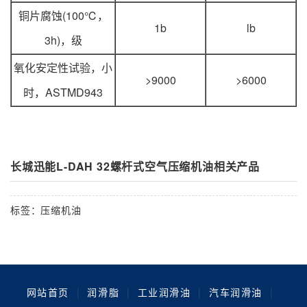
铜片腐蚀(100℃，
1b
lb
3h)，级
氧化安定性试验，小
>9000
>6000
时，ASTMD943
长城迅能L-DAH 32螺杆式空气压缩机油相关产品
标签：
压缩机油
网站首页
|
润滑脂
|
工业润滑油
|
汽车润滑油
|