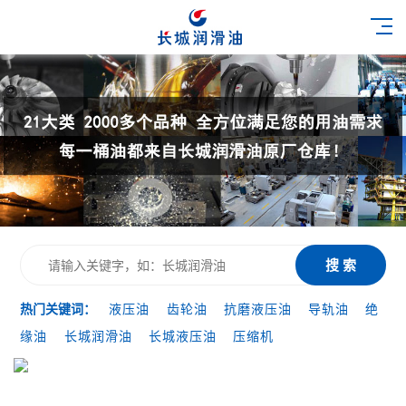
搜 索
热门关键词：
液压油
齿轮油
抗磨液压油
导轨油
绝
缘油
长城润滑油
长城液压油
压缩机