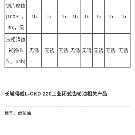
铜片腐蚀
(100℃，
1b
lb
1b
1b
1b
1b
1b
1b
3h)，级
液相锈蚀
试验(B
无锈
无锈
无锈
无锈
无锈
无锈
无锈
无锈
法，24h)
长城得威L-CKD 220工业闭式齿轮油相关产品
标签：
齿轮油